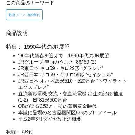
この商品のキーワード
鉄道ファン 1990年代
商品説明
特集： 1990年代のJR展望
‘90年代新春を迎えて 1990年代のJR展望
JRグループ 車両のうごき ‘88/’89 (2)
JR東日本 キロ59・キロ29形 “グラシア”
JR西日本 キロ59・キサロ59形 “セイシェル”
JR西日本 オハネ25形510・520番台 “トワイライト
エクスプレス”
直流新形電機 交流・交直流電機 出生の記録 補遺
(1-2) EF81形500番台
OBの語るC53と、その蒸機黄金時代
本誌に登場の名古屋機関区OBのプロフィール
平成2年3月ダイヤ改正の概要
状態： AB付