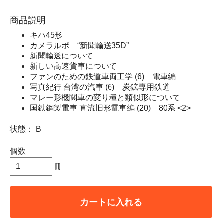
商品説明
キハ45形
カメラルポ “新聞輸送35D”
新聞輸送について
新しい高速貨車について
ファンのための鉄道車両工学 (6) 電車編
写真紀行 台湾の汽車 (6) 炭鉱専用鉄道
マレー形機関車の変り種と類似形について
国鉄鋼製電車 直流旧形電車編 (20) 80系 <2>
状態： B
個数
冊
カートに入れる