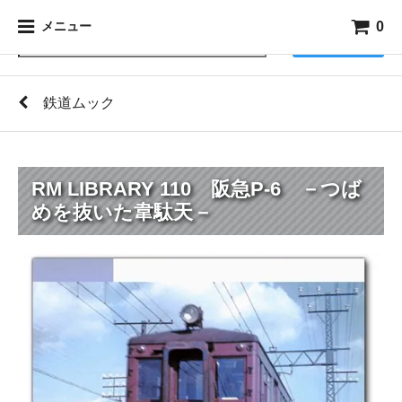
0
メニュー
検索
鉄道ムック
RM LIBRARY 110 阪急P-6 －つば
めを抜いた韋駄天－