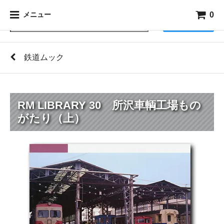
0
メニュー
検索
鉄道ムック
RM LIBRARY 30 所沢車輌工場もの
がたり（上）