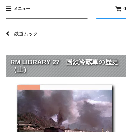
0
メニュー
検索
鉄道ムック
RM LIBRARY 27 国鉄冷蔵車の歴史
（上）