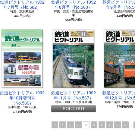
鉄道ピクトリアル 1992
鉄道ピクトリアル 1992
鉄道ピクトリアル 
年7月号（No.562）
年8月号（No.563）
年9月号（No.5
特集：京浜東北線
特集：交流・交直流電気機関
山形新幹線開
車
440円(内税)
440円(内税)
660円(内税)
鉄道ピクトリアル 1992
鉄道ピクトリアル 1992
鉄道ピクトリアル 
年10月増刊号
年11月号（No.567）
年12月号（No.
（No.566）
特集：183・189系電車 (II)
特集：南武・青梅・
新車年鑑 1992年版
770円(内税)
1,430円(内税)
<
1
2
3
4
5
6
7
8
9
...