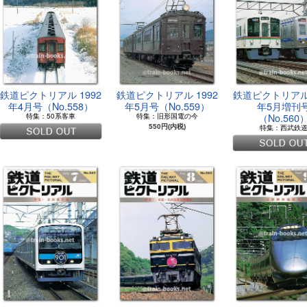
鉄道ピクトリアル 1992
鉄道ピクトリアル 1992
鉄道ピクトリアル 
年4月号（No.558）
年5月号（No.559）
年5月増刊
（No.560
特集：50系客車
特集：旧形国電の今
550円(内税)
特集：西武鉄