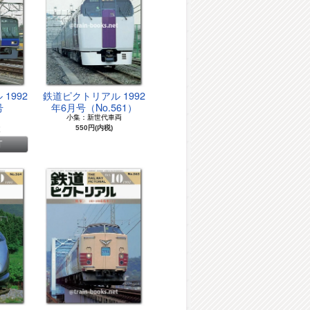
1992
鉄道ピクトリアル 1992
号
年6月号（No.561）
）
小集：新世代車両
道
550円(内税)