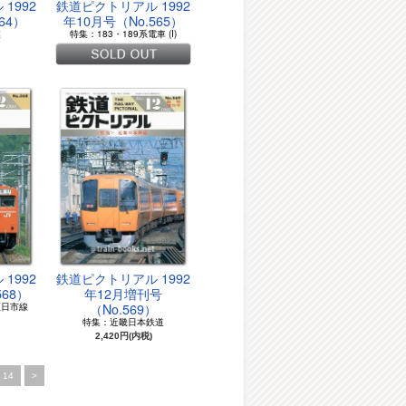
1992
鉄道ピクトリアル 1992
64）
年10月号（No.565）
業
特集：183・189系電車 (I)
1992
鉄道ピクトリアル 1992
568）
年12月増刊号
（No.569）
五日市線
特集：近畿日本鉄道
2,420円(内税)
14
>