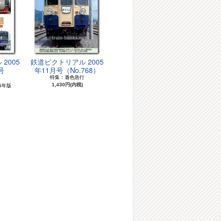
2005
鉄道ピクトリアル 2005
号
年11月号（No.768）
）
特集：遜色急行
5年版
1,430円(内税)