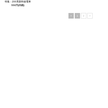
特集：200系新幹線電車
550円(内税)
<
1
2
>