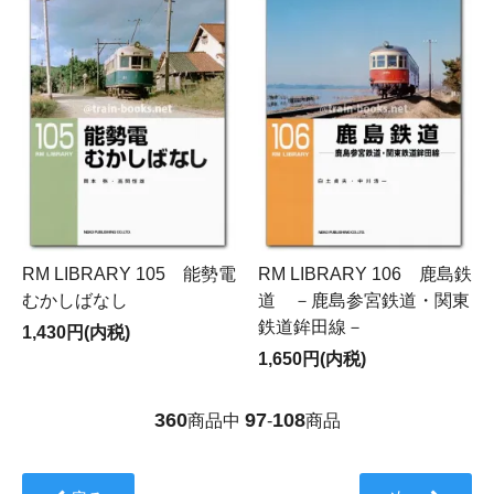
RM LIBRARY 105 能勢電
RM LIBRARY 106 鹿島鉄
むかしばなし
道 －鹿島参宮鉄道・関東
鉄道鉾田線－
1,430円(内税)
1,650円(内税)
360
97
108
商品中
-
商品