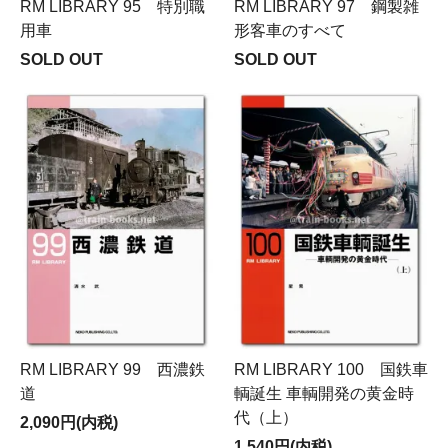
RM LIBRARY 95 特別職
RM LIBRARY 97 鋼製雑
用車
形客車のすべて
SOLD OUT
SOLD OUT
RM LIBRARY 99 西濃鉄
RM LIBRARY 100 国鉄車
道
輌誕生 車輌開発の黄金時
代（上）
2,090円(内税)
1,540円(内税)