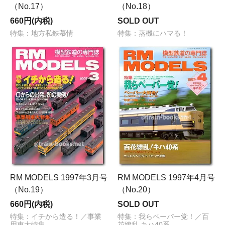
（No.17）
（No.18）
660円(内税)
SOLD OUT
特集：地方私鉄慕情
特集：蒸機にハマる！
RM MODELS 1997年3月号
RM MODELS 1997年4月号
（No.19）
（No.20）
660円(内税)
SOLD OUT
特集：イチから造る！／事業
特集：我らペーパー党！／百
用車大特集
花繚乱 キハ40系