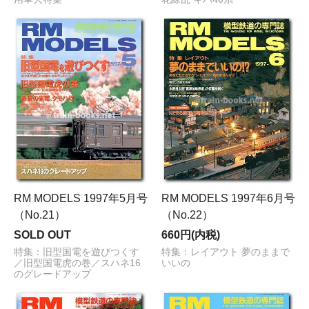
RM MODELS 1997年5月号
RM MODELS 1997年6月号
（No.21）
（No.22）
SOLD OUT
660円(内税)
特集：旧型国電を遊びつくす
特集：レイアウト 夢のままで
／旧型国電虎の巻／スハネ16
いいの
のグレードアップ