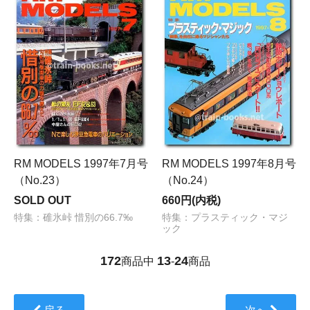
RM MODELS 1997年7月号
RM MODELS 1997年8月号
（No.23）
（No.24）
SOLD OUT
660円(内税)
特集：碓氷峠 惜別の66.7‰
特集：プラスティック・マジ
ック
172
13
24
商品中
-
商品