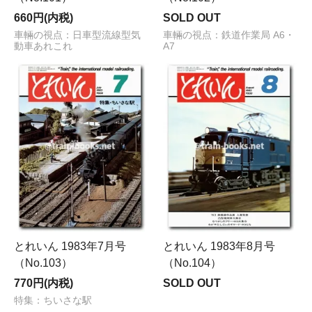
660円(内税)
SOLD OUT
車輛の視点：日車型流線型気
車輛の視点：鉄道作業局 A6・
動車あれこれ
A7
とれいん 1983年7月号
とれいん 1983年8月号
（No.103）
（No.104）
770円(内税)
SOLD OUT
特集：ちいさな駅