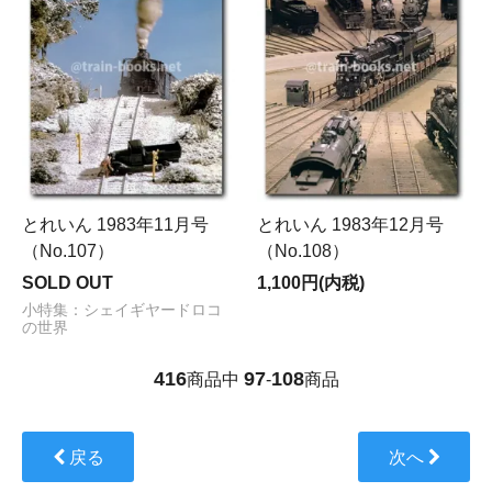
とれいん 1983年11月号
とれいん 1983年12月号
（No.107）
（No.108）
SOLD OUT
1,100円(内税)
小特集：シェイギヤードロコ
の世界
416
97
108
商品中
-
商品
戻る
次へ