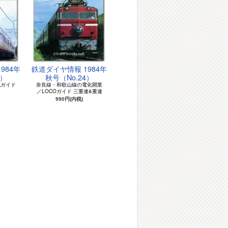
984年
鉄道ダイヤ情報 1984年
3）
秋号（No.24）
地ガイド
奈良線・和歌山線の電化開業
／LOCOガイド 三重連&重連
990円(内税)