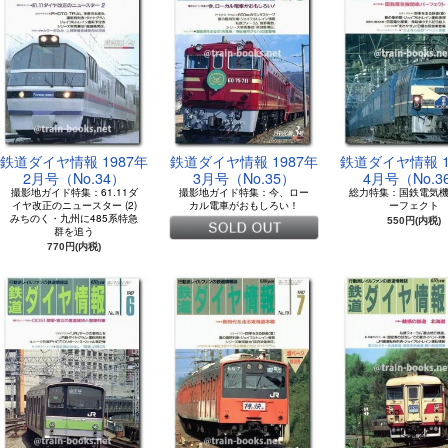
鉄道ダイヤ情報 1987年
鉄道ダイヤ情報 1987年
鉄道ダイヤ情報 1
2月号（No.34）
3月号（No.35）
4月号（No.3
撮影地ガイド特集：61.11ダ
撮影地ガイド特集：今、ロー
総力特集：国鉄電気
イヤ改正のニュースター (2)
カル電車がおもしろい！
ーフェクト
みちのく・九州に485系特急
550円(内税)
群を追う
770円(内税)