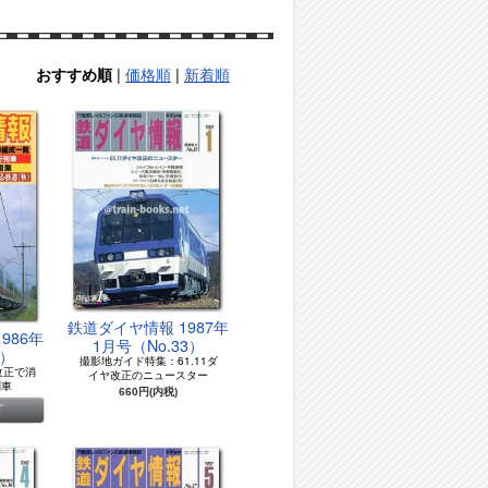
|
価格順
|
新着順
おすすめ順
鉄道ダイヤ情報 1987年
986年
1月号（No.33）
2）
撮影地ガイド特集：61.11ダ
改正で消
イヤ改正のニュースター
列車
660円(内税)