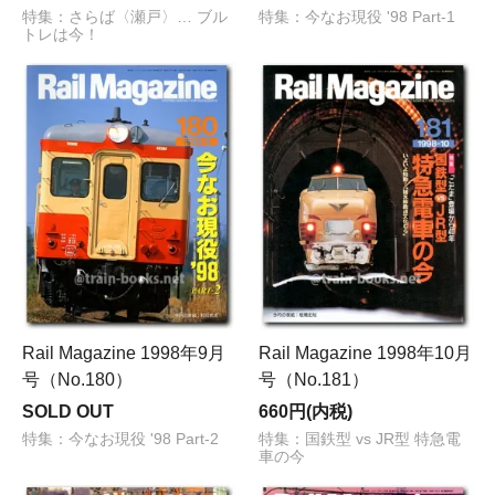
特集：さらば〈瀬戸〉… ブル
特集：今なお現役 '98 Part-1
トレは今！
Rail Magazine 1998年9月
Rail Magazine 1998年10月
号（No.180）
号（No.181）
SOLD OUT
660円(内税)
特集：今なお現役 '98 Part-2
特集：国鉄型 vs JR型 特急電
車の今