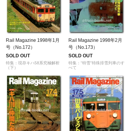
Rail Magazine 1998年1月
Rail Magazine 1998年2月
号（No.172）
号（No.173）
SOLD OUT
SOLD OUT
特集：現存キハ58系究極解析
特集：“特雪”特殊排雪列車のす
（下）
べて