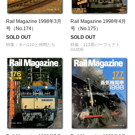
Rail Magazine 1998年3月
Rail Magazine 1998年4月
号（No.174）
号（No.175）
SOLD OUT
SOLD OUT
特集：キハ110と仲間たち
特集：113系パーフェクト
GUIDE