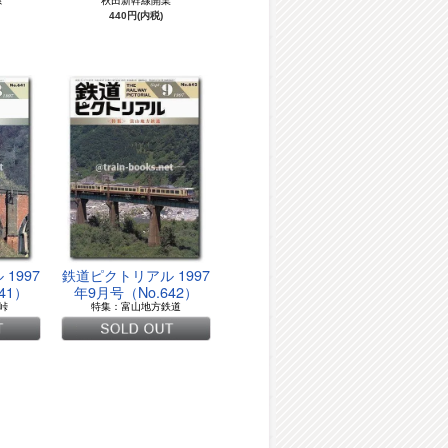
系
秋田新幹線開業
440円(内税)
1997
鉄道ピクトリアル 1997
41）
年9月号（No.642）
峠
特集：富山地方鉄道