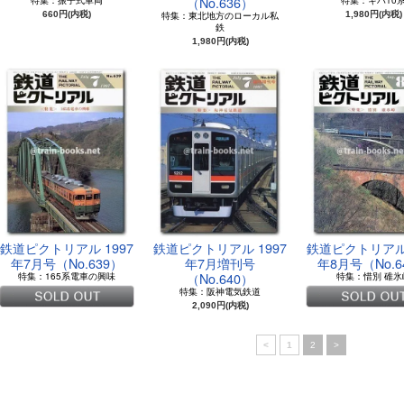
（No.636）
特集：振子式車両
特集：キハ10
660円(内税)
特集：東北地方のローカル私
1,980円(内税)
鉄
1,980円(内税)
鉄道ピクトリアル 1997
鉄道ピクトリアル 1997
鉄道ピクトリアル 
年7月号（No.639）
年7月増刊号
年8月号（No.6
（No.640）
特集：165系電車の興味
特集：惜別 碓氷
特集：阪神電気鉄道
2,090円(内税)
<
1
2
>