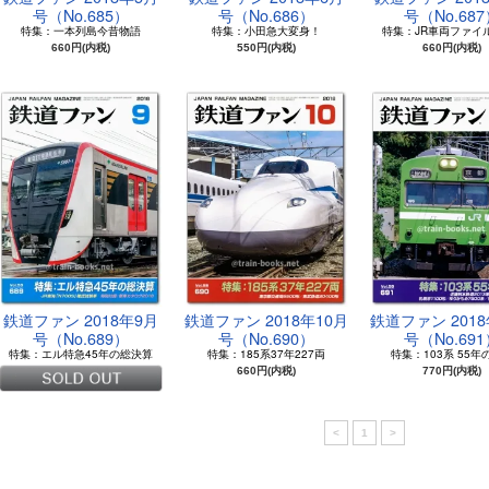
号（No.685）
号（No.686）
号（No.68
特集：一本列島今昔物語
特集：小田急大変身！
特集：JR車両ファイル 
660円(内税)
550円(内税)
660円(内税)
鉄道ファン 2018年9月
鉄道ファン 2018年10月
鉄道ファン 2018
号（No.689）
号（No.690）
号（No.69
特集：エル特急45年の総決算
特集：185系37年227両
特集：103系 55年
660円(内税)
770円(内税)
<
1
>