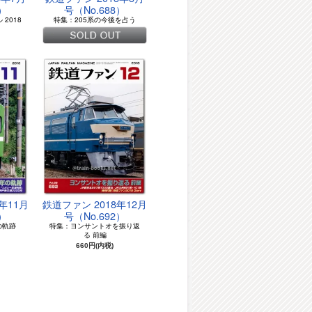
7）
号（No.688）
2018
特集：205系の今後を占う
年11月
鉄道ファン 2018年12月
1）
号（No.692）
の軌跡
特集：ヨンサントオを振り返
る 前編
660円(内税)