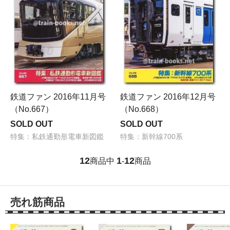
鉄道ファン 2016年11月号
鉄道ファン 2016年12月号
（No.667）
（No.668）
SOLD OUT
SOLD OUT
特集：私鉄通勤形電車新図鑑
特集：新幹線700系
12
1
12
商品中
-
商品
売れ筋商品