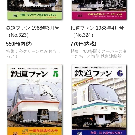
鉄道ファン 1988年3月号
鉄道ファン 1988年4月号
（No.323）
（No.324）
550円(内税)
770円(内税)
特集：今グリーン車がおもし
特集：'88を開くスーパースタ
ろい！
ーたち II／惜別 鉄道連絡船