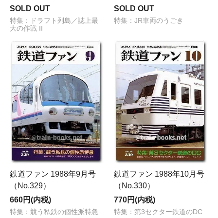
SOLD OUT
SOLD OUT
特集：ドラフト列島／誌上最
特集：JR車両のうごき
大の作戦 II
鉄道ファン 1988年9月号
鉄道ファン 1988年10月号
（No.329）
（No.330）
660円(内税)
770円(内税)
特集：競う私鉄の個性派特急
特集：第3セクター鉄道のDC