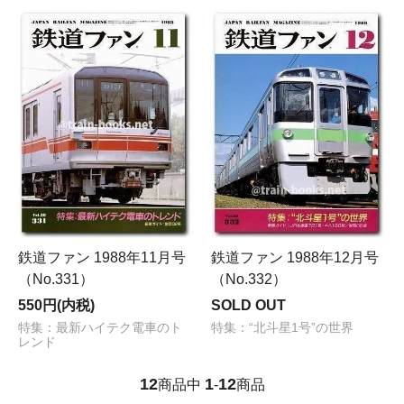
鉄道ファン 1988年11月号
鉄道ファン 1988年12月号
（No.331）
（No.332）
550円(内税)
SOLD OUT
特集：最新ハイテク電車のト
特集：“北斗星1号”の世界
レンド
12
1
12
商品中
-
商品