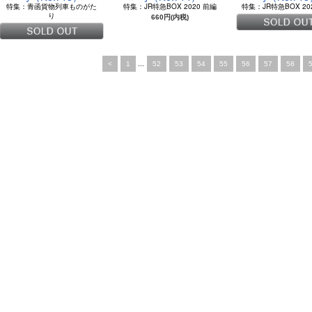
特集：青函貨物列車ものがた
特集：JR特急BOX 2020 前編
特集：JR特急BOX 20
り
660円(内税)
<
1
...
52
53
54
55
56
57
58