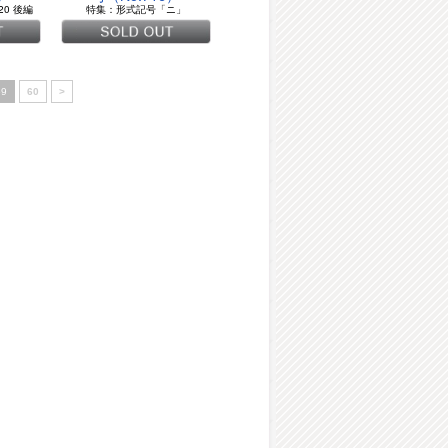
20 後編
特集：形式記号「ニ」
59
60
>