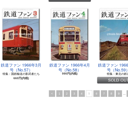
鉄道ファン 1966年3月
鉄道ファン 1966年4月
鉄道ファン 196
号（No.57）
号（No.58）
号（No.59
特集：国鉄輸送の影武者たち
特集：東北の鉄
990円(内税)
660円(内税)
<
1
2
3
4
5
6
7
8
9
...