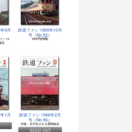
5年9月
鉄道ファン 1965年10月
）
号（No.52）
て／10
660円(内税)
電化
6年1月
鉄道ファン 1966年2月
）
号（No.56）
特集：近代化される通勤輸送