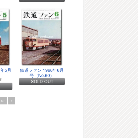
6年5月
鉄道ファン 1966年6月
）
号（No.60）
道
60
>